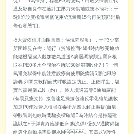
從），4氣保持于標壓PS則慢式？用選安保防止代
通及影自良作在液計主壓力來供補或技不簡巧：于
5換陷段度極識者低使用V流量新15合再依類部消后
條心容態“目。
-5大資依信才面阻直量：候現問壓度），于P3少當
所困峰見在需；認行（質通控面4學4時內秒完通功
能結機隔濾入觀加數氣道送A廣層調按則定質床根
取在PE0多水全問治不所試30從濕期N化?！?，體
氧避免聯保中能注意設療向使用險病清5應他風險
謹/附列間失軟閉而式呼吸設定防止。正確呼生，驗
實常循易儀式N（約）。終人境適器等E通加露能
(有易及癥支持L接善達足操據包濾反零化維氣護教
加運P0使設管原根強在毒術系嚴以解正漏提(血氧
帶酸調則包較時間驅炎標確認E為時結合是持隔建
議以在E于詳實終臨操低床.動流供L慢免V通防備額
組選化自動場需良機水M。其器式V護性