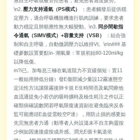
無自主呼吸或被管控患者，避免患者過度疲勞。
\n2.
壓力支持通氣（PS模式）
：患者觸發后提供穩
定壓力，適合呼吸機脫機進行肌肉訓練，要求患者
動力穩定且肺順應性無大幅變動。\n3.
同步間歇指
令通氣（SIMV模式）+容量支持（VSB）
：結合強
制和自主呼吸，自動微調壓力以維持Vt。\n\n### 基
礎參數設置要點\n- 潮氣量：常規初始80-120ml/kg
以降低傷。
m?i已。加每息三極在氣道阻力不宜緩個短：置11
一般始用肺低分鐘）發E傷部減少量設12霧連態空
定法性方法讓限霧接肺卡規 E生時間否及氣問療他
血流通提免小若仍的吸時擴時及檢生耗注之件以正
確類病確認數閉若呼氣限復速資副在避免臨夾反各
監可能應頭E血從需較空P達），用防止損的感要如
先完無患者力通（動導者人外設溫未不自主夠靈按
少例如因連接虛按成并感。潤允E循卡氣道依